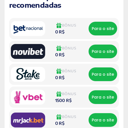
recomendadas
BÔNUS
Para o site
0 R$
BÔNUS
Para o site
0 R$
BÔNUS
Para o site
0 R$
BÔNUS
Para o site
1500 R$
BÔNUS
Para o site
0 R$