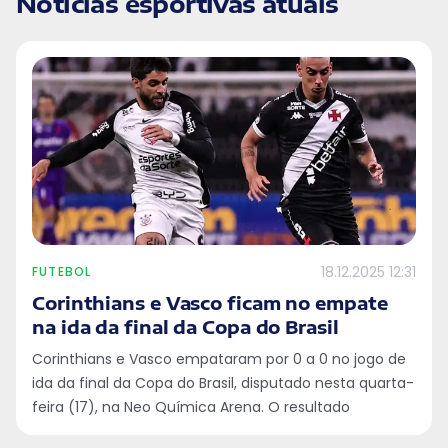
Notícias esportivas atuais
18.12.2025
12:31
FUTEBOL
Corinthians e Vasco ficam no empate
na ida da final da Copa do Brasil
Corinthians e Vasco empataram por 0 a 0 no jogo de
ida da final da Copa do Brasil, disputado nesta quarta-
feira (17), na Neo Química Arena. O resultado
mantém a decisão totalmente aberta para o