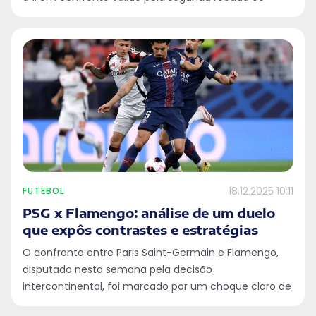
Grupo B. A partida, disputada no Ginásio do
Mangueirinho, em Belém (PA), terminou com parciais
de 25/22, 25/19, 22/25 e 25/23, garantindo ao time
paulista uma vitória importante após a derrota na
estreia
18.12.2025
10:11
FUTEBOL
PSG x Flamengo: análise de um duelo
que expôs contrastes e estratégias
O confronto entre Paris Saint-Germain e Flamengo,
disputado nesta semana pela decisão
intercontinental, foi marcado por um choque claro de
estilos e pela alta exigência tática imposta às duas