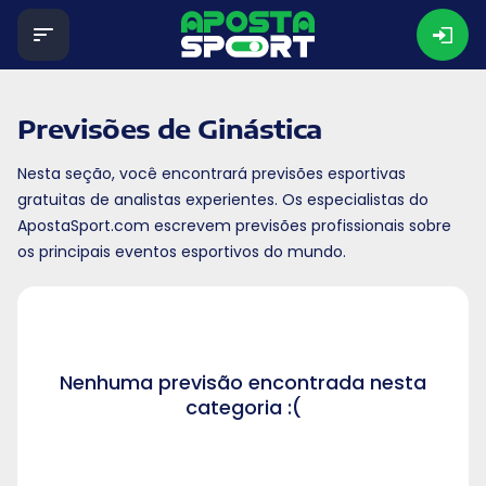
Previsões de Ginástica
Nesta seção, você encontrará previsões esportivas
gratuitas de analistas experientes. Os especialistas do
ApostaSport.com escrevem previsões profissionais sobre
os principais eventos esportivos do mundo.
Nenhuma previsão encontrada nesta
categoria :(