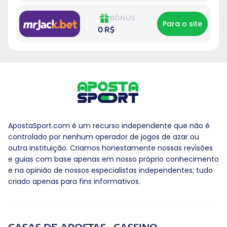
BÔNUS
Para o site
0 R$
ApostaSport.com é um recurso independente que não é
controlado por nenhum operador de jogos de azar ou
outra instituição. Criamos honestamente nossas revisões
e guias com base apenas em nosso próprio conhecimento
e na opinião de nossos especialistas independentes; tudo
criado apenas para fins informativos.
CASAS DE APOSTAS
CASSINO