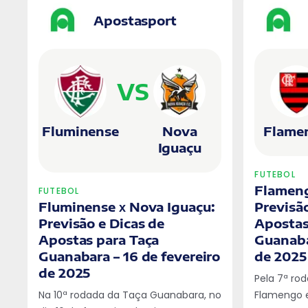
Apostasport
VS
Fluminense
Nova
Flame
Iguaçu
FUTEBOL
Flameng
FUTEBOL
Fluminense х Nova Iguaçu:
Previsão
Previsão e Dicas de
Apostas
Apostas para Taça
Guanaba
Guanabara – 16 de fevereiro
de 2025
de 2025
Pela 7ª ro
Na 10ª rodada da Taça Guanabara, no
Flamengo 