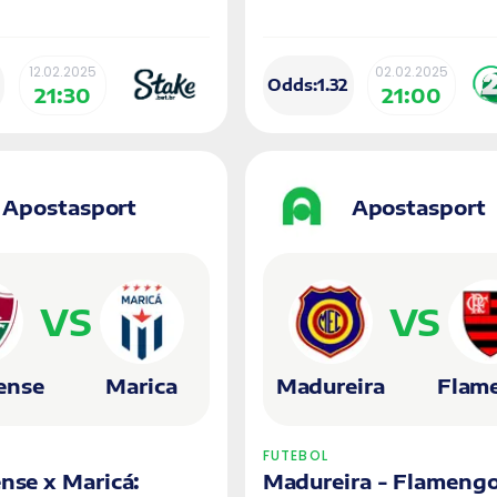
e fevereiro, no Estádio do
no dia 2 de fevereiro. O Flum
 Os donos da casa
ocupa a 9ª colocação, com 6
ª posição, estando a três
enquanto o Boavista está na 
12.02.2025
02.02.2025
íder
posição, somando 7 pontos
5
Odds:1.32
21:30
21:00
Apostasport
Apostasport
VS
VS
ense
Marica
Madureira
Flam
FUTEBOL
nse x Maricá:
Madureira - Flamengo