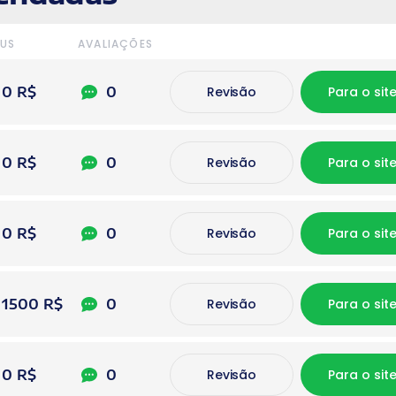
om parciais de 25/22,
5 e 25/23, garantindo ao
US
AVALIAÇÕES
sta uma vitória importante
rota na estreia
0 R$
0
Revisão
Para o sit
0 R$
0
Revisão
Para o sit
0 R$
0
Revisão
Para o sit
1500 R$
0
Revisão
Para o sit
0 R$
0
Revisão
Para o sit