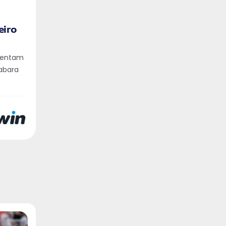
eiro
rentam
abara
a de
 o Volta
o
lo