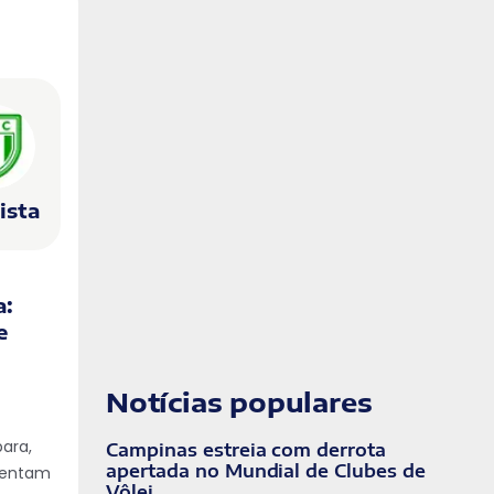
ista
a:
e
Notícias populares
ara,
Campinas estreia com derrota
apertada no Mundial de Clubes de
frentam
Vôlei