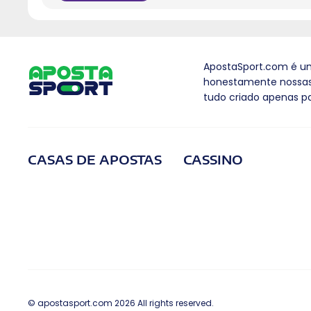
ApostaSport.com é um
honestamente nossas 
tudo criado apenas pa
CASAS DE APOSTAS
CASSINO
© apostasport.com
2026
All rights reserved.