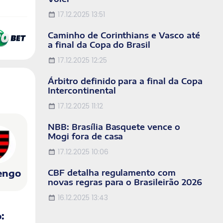
inense
 pontos,
17.12.2025
13:51
7ª
Caminho de Corinthians e Vasco até
a final da Copa do Brasil
17.12.2025
12:25
Árbitro definido para a final da Copa
Intercontinental
17.12.2025
11:12
NBB: Brasília Basquete vence o
Mogi fora de casa
17.12.2025
10:06
engo
CBF detalha regulamento com
novas regras para o Brasileirão 2026
16.12.2025
13:43
: