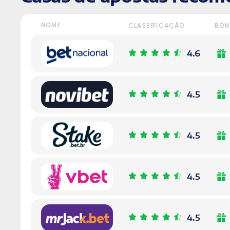
time paulista, que não conseguiu
terminou c
transformar o apoio da torcida em
25/19, 22/2
NOME
CLASSIFICAÇÃO
BÔN
vantagem no placar
time pauli
após a der
4.6
4.5
4.5
4.5
4.5