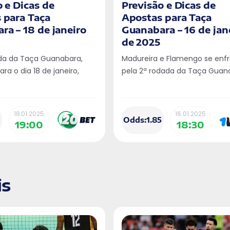
 e Dicas de
Previsão e Dicas de
 para Taça
Apostas para Taça
ra – 18 de janeiro
Guanabara – 16 de jan
de 2025
da da Taça Guanabara,
Madureira e Flamengo se enf
a o dia 18 de janeiro,
pela 2ª rodada da Taça Guan
 e Maricá se enfrentam
no dia 16 de janeiro. Na rodad
ronto interessante. Os
abertura, o Madureira superou
 ocupam a 10ª posição, com
Redonda por 2 a 0, enquanto 
18.01.2025
16.01.2025
onto conquistado até
Flamengo foi surpreendido pe
Odds:1.85
19:00
18:30
uanto os visitantes lideram
Boavista, perdendo por 2 a 1
ção com 6 pontos
is