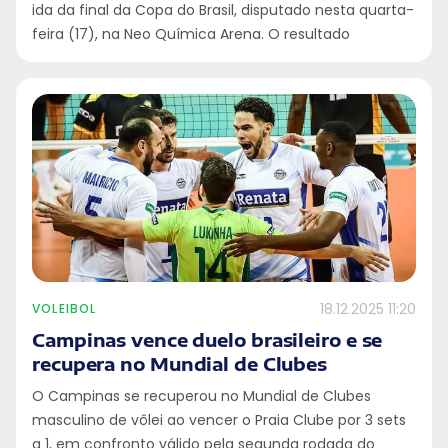
ida da final da Copa do Brasil, disputado nesta quarta-
feira (17), na Neo Química Arena. O resultado
mantém a decisão totalmente aberta para o
confronto de volta, no Maracanã, e frustrou o time
paulista, que não conseguiu transformar o apoio da
torcida em vantagem no placar
18.12.2025
11:20
VOLEIBOL
Campinas vence duelo brasileiro e se
recupera no Mundial de Clubes
O Campinas se recuperou no Mundial de Clubes
masculino de vôlei ao vencer o Praia Clube por 3 sets
a 1, em confronto válido pela segunda rodada do