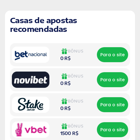
equipes
Casas de apostas
recomendadas
BÔNUS
Para o site
0 R$
BÔNUS
Para o site
0 R$
BÔNUS
Para o site
0 R$
BÔNUS
Para o site
1500 R$