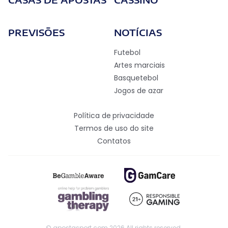
PREVISÕES
NOTÍCIAS
Futebol
Artes marciais
Basquetebol
Jogos de azar
Política de privacidade
Termos de uso do site
Contatos
© apostasport.com
2026
All rights reserved.