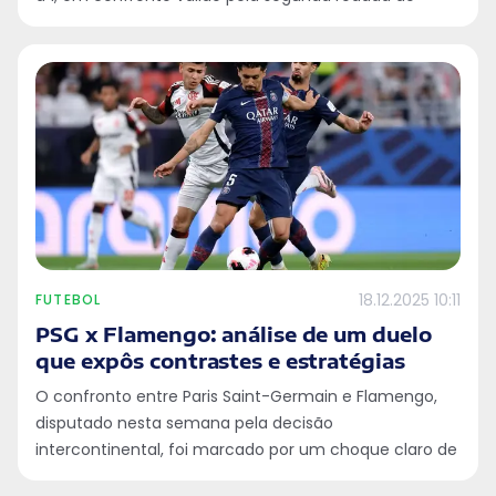
Grupo B. A partida, disputada no Ginásio do
Mangueirinho, em Belém (PA), terminou com parciais
de 25/22, 25/19, 22/25 e 25/23, garantindo ao time
paulista uma vitória importante após a derrota na
estreia
18.12.2025
10:11
FUTEBOL
PSG x Flamengo: análise de um duelo
que expôs contrastes e estratégias
O confronto entre Paris Saint-Germain e Flamengo,
disputado nesta semana pela decisão
intercontinental, foi marcado por um choque claro de
estilos e pela alta exigência tática imposta às duas