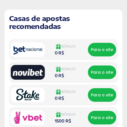
equipes
Casas de apostas
recomendadas
BÔNUS
Para o site
0 R$
BÔNUS
Para o site
0 R$
BÔNUS
Para o site
0 R$
BÔNUS
Para o site
1500 R$