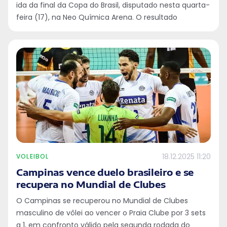
ida da final da Copa do Brasil, disputado nesta quarta-
feira (17), na Neo Química Arena. O resultado
mantém a decisão totalmente aberta para o
confronto de volta, no Maracanã, e frustrou o time
paulista, que não conseguiu transformar o apoio da
torcida em vantagem no placar
18.12.2025
11:20
VOLEIBOL
Campinas vence duelo brasileiro e se
recupera no Mundial de Clubes
O Campinas se recuperou no Mundial de Clubes
masculino de vôlei ao vencer o Praia Clube por 3 sets
a 1, em confronto válido pela segunda rodada do