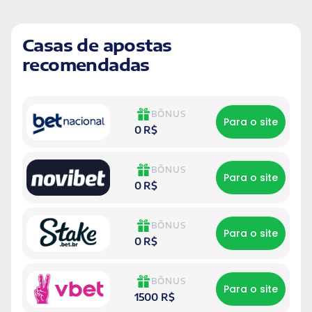
equipes
Casas de apostas
recomendadas
BÔNUS
Para o site
0 R$
BÔNUS
Para o site
0 R$
BÔNUS
Para o site
0 R$
BÔNUS
Para o site
1500 R$