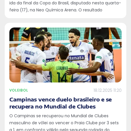
ida da final da Copa do Brasil, disputado nesta quarta-
feira (17), na Neo Química Arena. O resultado
mantém a decisão totalmente aberta para o
confronto de volta, no Maracanã, e frustrou o time
paulista, que não conseguiu transformar o apoio da
torcida em vantagem no placar
18.12.2025
11:20
VOLEIBOL
Campinas vence duelo brasileiro e se
recupera no Mundial de Clubes
O Campinas se recuperou no Mundial de Clubes
masculino de vôlei ao vencer o Praia Clube por 3 sets
a 1, em confronto válido pela segunda rodada do