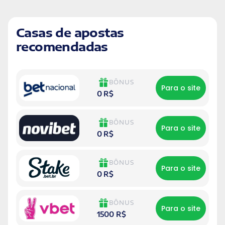
equipes
Casas de apostas
recomendadas
BÔNUS
Para o site
0 R$
BÔNUS
Para o site
0 R$
BÔNUS
Para o site
0 R$
BÔNUS
Para o site
1500 R$