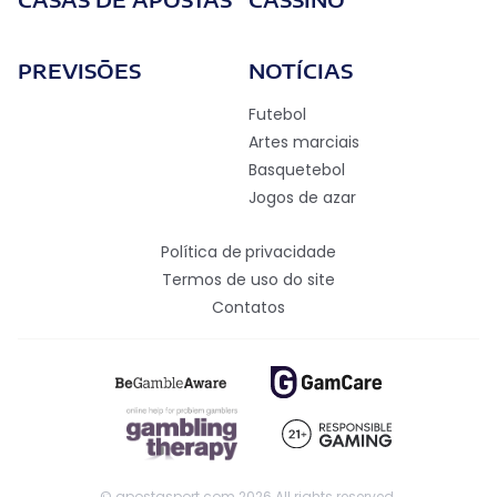
PREVISÕES
NOTÍCIAS
Futebol
Artes marciais
Basquetebol
Jogos de azar
Política de privacidade
Termos de uso do site
Contatos
© apostasport.com
2026
All rights reserved.