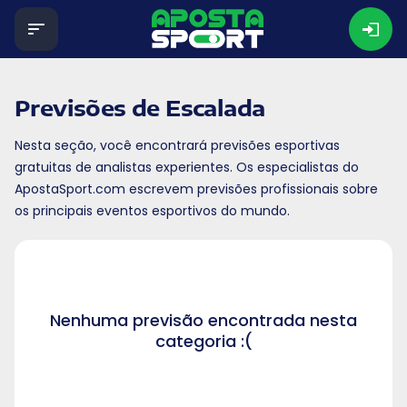
Previsões de Escalada
Nesta seção, você encontrará previsões esportivas
gratuitas de analistas experientes. Os especialistas do
ApostaSport.com escrevem previsões profissionais sobre
os principais eventos esportivos do mundo.
Nenhuma previsão encontrada nesta
categoria :(