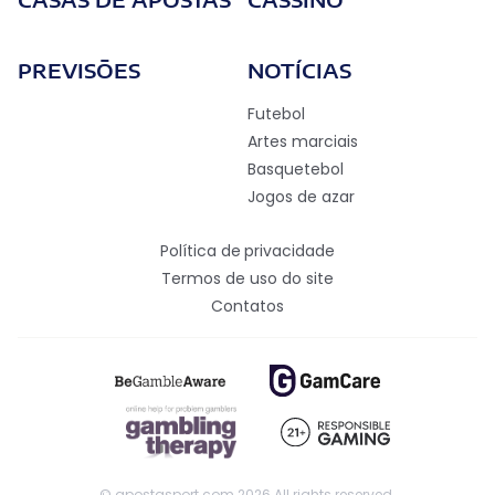
PREVISÕES
NOTÍCIAS
Futebol
Artes marciais
Basquetebol
Jogos de azar
Política de privacidade
Termos de uso do site
Contatos
© apostasport.com
2026
All rights reserved.