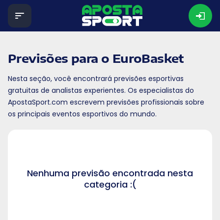
Previsões para o EuroBasket
Nesta seção, você encontrará previsões esportivas
gratuitas de analistas experientes. Os especialistas do
ApostaSport.com escrevem previsões profissionais sobre
os principais eventos esportivos do mundo.
Nenhuma previsão encontrada nesta
categoria :(