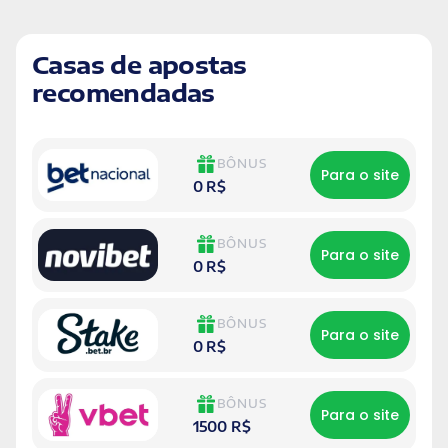
equipes
Casas de apostas
recomendadas
BÔNUS
Para o site
0 R$
BÔNUS
Para o site
0 R$
BÔNUS
Para o site
0 R$
BÔNUS
Para o site
1500 R$