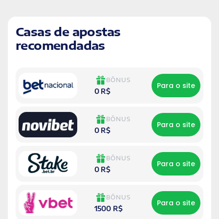
equipes
Casas de apostas
recomendadas
BÔNUS
Para o site
0 R$
BÔNUS
Para o site
0 R$
BÔNUS
Para o site
0 R$
BÔNUS
Para o site
1500 R$