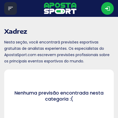
Xadrez
Nesta seção, você encontrará previsões esportivas
gratuitas de analistas experientes. Os especialistas do
ApostaSport.com escrevem previsões profissionais sobre
os principais eventos esportivos do mundo.
Nenhuma previsão encontrada nesta
categoria :(