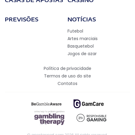
PREVISÕES
NOTÍCIAS
Futebol
Artes marciais
Basquetebol
Jogos de azar
Política de privacidade
Termos de uso do site
Contatos
© apostasport.com
2026
All rights reserved.