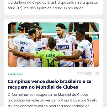
ida da final da Copa do Brasil, disputado nesta quarta-
feira (17), na Neo Química Arena. O resultado
mantém a decisão totalmente aberta para o
confronto de volta, no Maracanã, e frustrou o time
paulista, que não conseguiu transformar o apoio da
torcida em vantagem no placar
18.12.2025
11:20
VOLEIBOL
Campinas vence duelo brasileiro e se
recupera no Mundial de Clubes
O Campinas se recuperou no Mundial de Clubes
masculino de vôlei ao vencer o Praia Clube por 3 sets
a 1, em confronto válido pela segunda rodada do